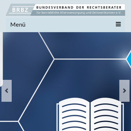
Menü
Der BRBZ
Vorstand
Marktsituation
BRBZ-Akademie
Broschüre
Anmeldung
Fachgrundlagen
Durchführungswege