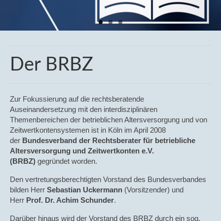
GGF-Versorgung
Zeitwertkonten
Wissenschaft & Praxis
Der BRBZ
Bücher
BECK AKADEMIE
Zur Fokussierung auf die rechtsberatende
Auseinandersetzung mit den interdisziplinären
Impressum
Themenbereichen der betrieblichen Altersversorgung und von
Zeitwertkontensystemen ist in Köln im April 2008
Datenschutz
der
Bundesverband der Rechtsberater für betriebliche
Altersversorgung und Zeitwertkonten e.V.
Download Datenschutz
(BRBZ)
gegründet worden.
Den vertretungsberechtigten Vorstand des Bundesverbandes
bilden Herr
Sebastian Uckermann
(Vorsitzender) und
Herr
Prof. Dr. Achim Schunder
.
Darüber hinaus wird der Vorstand des BRBZ durch ein sog.