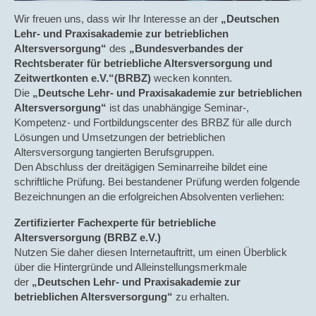
GGF-Versorgung
Wir freuen uns, dass wir Ihr Interesse an der
„Deutschen
Lehr- und Praxisakademie zur betrieblichen
Zeitwertkonten
Altersversorgung“
des
„Bundesverbandes der
Rechtsberater für betriebliche Altersversorgung und
Wissenschaft & Praxis
Zeitwertkonten e.V.“
(BRBZ)
wecken konnten.
Die
„Deutsche Lehr- und Praxisakademie zur betrieblichen
Bücher
Altersversorgung“
ist das unabhängige Seminar-,
Kompetenz- und Fortbildungscenter des BRBZ für alle durch
BECK AKADEMIE
Lösungen und Umsetzungen der betrieblichen
Altersversorgung tangierten Berufsgruppen.
Impressum
Den Abschluss der dreitägigen Seminarreihe bildet eine
schriftliche Prüfung. Bei bestandener Prüfung werden folgende
Datenschutz
Bezeichnungen an die erfolgreichen Absolventen verliehen:
Download Datenschutz
Zertifizierter Fachexperte für betriebliche
Altersversorgung (BRBZ e.V.)
Nutzen Sie daher diesen Internetauftritt, um einen Überblick
über die Hintergründe und Alleinstellungsmerkmale
der
„Deutschen Lehr- und Praxisakademie zur
betrieblichen Altersversorgung“
zu erhalten.