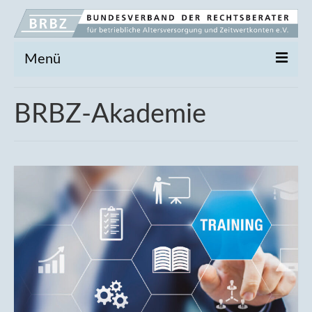
Menü
Der BRBZ
BRBZ-Akademie
Vorstand
Marktsituation
BRBZ-Akademie
Broschüre
Anmeldung
Fachgrundlagen
Durchführungswege