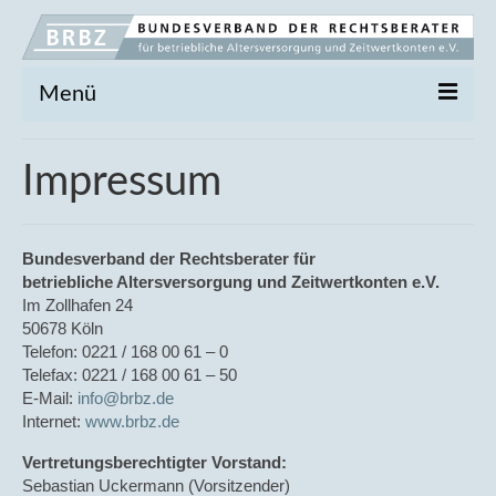
Menü
Der BRBZ
Impressum
Vorstand
Marktsituation
Bundesverband der Rechtsberater für
betriebliche Altersversorgung und Zeitwertkonten e.V.
BRBZ-Akademie
Im Zollhafen 24
50678 Köln
Broschüre
Telefon: 0221 / 168 00 61 – 0
Telefax: 0221 / 168 00 61 – 50
Anmeldung
E-Mail:
info@brbz.de
Internet:
www.brbz.de
Fachgrundlagen
Vertretungsberechtigter Vorstand:
Durchführungswege
Sebastian Uckermann (Vorsitzender)