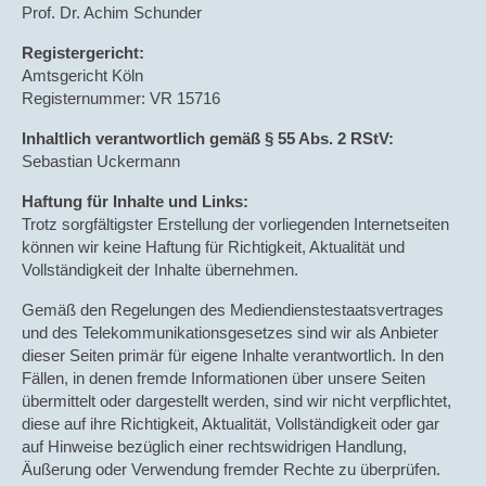
Prof. Dr. Achim Schunder
GGF-Versorgung
Registergericht:
Zeitwertkonten
Amtsgericht Köln
Registernummer: VR 15716
Wissenschaft & Praxis
Inhaltlich verantwortlich gemäß § 55 Abs. 2 RStV:
Bücher
Sebastian Uckermann
BECK AKADEMIE
Haftung für Inhalte und Links:
Trotz sorgfältigster Erstellung der vorliegenden Internetseiten
Impressum
können wir keine Haftung für Richtigkeit, Aktualität und
Vollständigkeit der Inhalte übernehmen.
Datenschutz
Gemäß den Regelungen des Mediendienstestaatsvertrages
Download Datenschutz
und des Telekommunikationsgesetzes sind wir als Anbieter
dieser Seiten primär für eigene Inhalte verantwortlich. In den
Fällen, in denen fremde Informationen über unsere Seiten
übermittelt oder dargestellt werden, sind wir nicht verpflichtet,
diese auf ihre Richtigkeit, Aktualität, Vollständigkeit oder gar
auf Hinweise bezüglich einer rechtswidrigen Handlung,
Äußerung oder Verwendung fremder Rechte zu überprüfen.